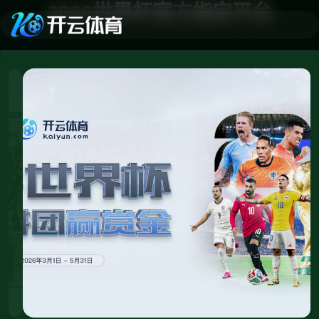
2026世界杯官方指定平台