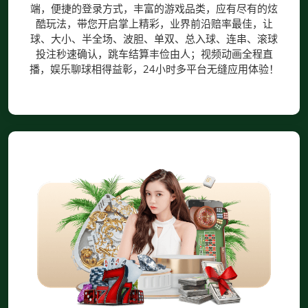
端，便捷的登录方式，丰富的游戏品类，应有尽有的炫
酷玩法，带您开启掌上精彩，业界前沿赔率最佳，让
球、大小、半全场、波胆、单双、总入球、连串、滚球
投注秒速确认，跳车结算丰俭由人；视频动画全程直
播，娱乐聊球相得益彰，24小时多平台无缝应用体验！