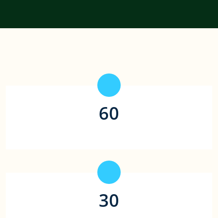
60
平均存款时间（秒）
30