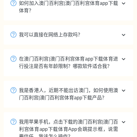
如何加入澳门百利宫|澳门百利宫体育app下载
体育？
我可以直接在网络上存款吗？
在澳门百利宫|澳门百利宫体育app下载体育进
行投注是否有年龄限制？哪款软件适合我？
我是香港人，近期不能出访澳门，如何使用澳
门百利宫|澳门百利宫体育app下载产品？
我用苹果手机，点击下载的澳门百利宫|澳门百
利宫体育app下载体育App会跳提示框，说需
要信任，我该怎么操作？