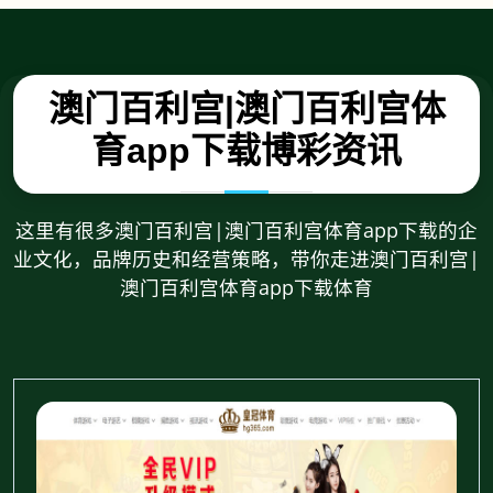
澳门百利宫|澳门百利宫体
育app下载博彩资讯
这里有很多澳门百利宫|澳门百利宫体育app下载的企
业文化，品牌历史和经营策略，带你走进澳门百利宫|
澳门百利宫体育app下载体育