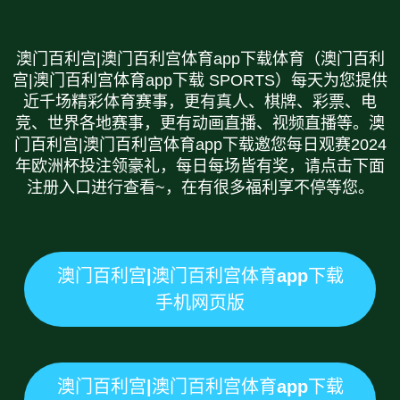
澳门百利宫|澳门百利宫体育app下载体育（澳门百利
宫|澳门百利宫体育app下载 SPORTS）每天为您提供
近千场精彩体育赛事，更有真人、棋牌、彩票、电
竞、世界各地赛事，更有动画直播、视频直播等。澳
门百利宫|澳门百利宫体育app下载邀您每日观赛2024
年欧洲杯投注领豪礼，每日每场皆有奖，请点击下面
注册入口进行查看~，在有很多福利享不停等您。
澳门百利宫|澳门百利宫体育app下载
手机网页版
澳门百利宫|澳门百利宫体育app下载