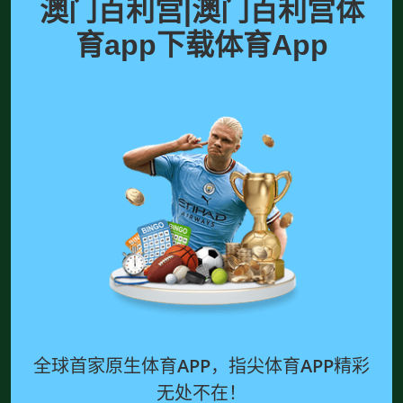
澳门百利宫|澳门百利宫体
育app下载体育App
全球首家原生体育APP，指尖体育APP精彩
无处不在！